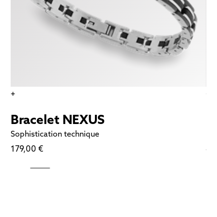
+
+
Bracelet NEXUS
P
Sophistication technique
Nat
179,00 €
49