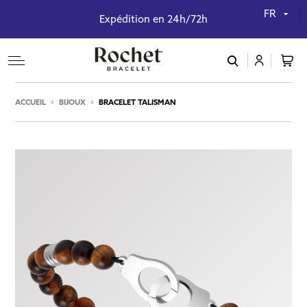
FR
Expédition en 24h/72h
connexion
ACCUEIL
BIJOUX
BRACELET TALISMAN
Mot de passe oublié ?
Valider
Inscription