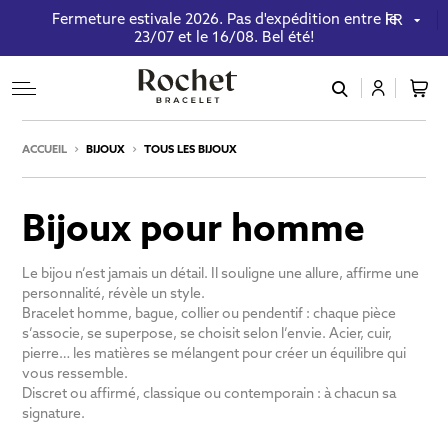
Fermeture estivale 2026. Pas d'expédition entre le
FR
23/07 et le 16/08. Bel été!
connexion
ACCUEIL
BIJOUX
TOUS LES BIJOUX
Bijoux pour homme
Le bijou n’est jamais un détail. Il souligne une allure, affirme une
personnalité, révèle un style.
Mot de passe oublié ?
Bracelet homme, bague, collier ou pendentif : chaque pièce
s’associe, se superpose, se choisit selon l’envie. Acier, cuir,
pierre… les matières se mélangent pour créer un équilibre qui
Valider
vous ressemble.
Discret ou affirmé, classique ou contemporain : à chacun sa
signature.
Inscription